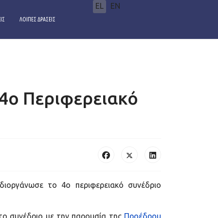
Επιλέξτε τη γλώσσα σας
EL
EN
ΙΣ
ΛΟΙΠΕΣ ΔΡΑΣΕΙΣ
4ο Περιφερειακό
 διοργάνωσε το 4o περιφερειακό συνέδριο
στο συνέδριο με την παρουσία της
Προέδρου