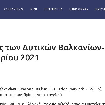
ΣΧΕΤΙΚΑ ΜΕ ΕΜΑΣ
ΜΕΛΗ
ΕΠΙΘΕΩΡΗΣΗ ΕΕΑ
ΕΤΗΣΙΑ ΣΥΝΕΔΡΙΑ
ΒΡΑΒΕΥΣΕ
S
ς των Δυτικών Βαλκανίων-
βρίου 2021
αλκανίων
(Western Balkan Evaluation Network - WBEN),
ώσσα του συνεδρίου είναι τα αγγλικά.
ικτύου WBEN, η Ελληνική Εταιρεία Αξιολόγησης συμμετείχε 