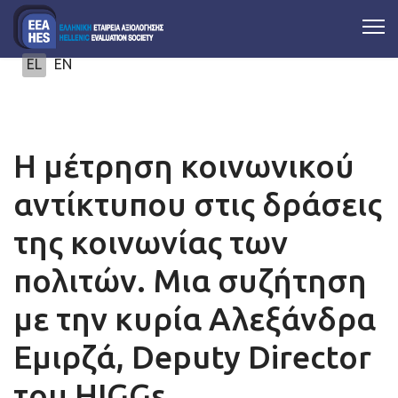
Επιλέξτε τη γλώσσα σας
EL
EN
Η μέτρηση κοινωνικού
αντίκτυπου στις δράσεις
της κοινωνίας των
πολιτών. Μια συζήτηση
με την κυρία Αλεξάνδρα
Εμιρζά, Deputy Director
του HIGGs